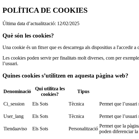
POLÍTICA DE COOKIES
Última data d’actualització: 12/02/2025
Què són les cookies?
Una cookie és un fitxer que es descarrega als dispositius a l'accedir 
Les cookies poden servir per finalitats molt diverses, com per exemple,
l’usuari.
Quines cookies s’utilitzen en aquesta pàgina web?
Qui utilitza les
Denominació
Tipus
cookies?
Ci_session
Els Sots
Tècnica
Permet que l’usuari 
User_lang
Els Sots
Tècnica
Permet que l’usuari 
Permet que la pàgina
Tiendaaviso
Els Sots
Personalització
poden diferenciar la 