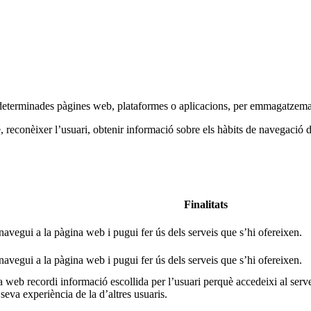
a determinades pàgines web, plataformes o aplicacions, per emmagatzemar
 reconèixer l’usuari, obtenir informació sobre els hàbits de navegació d
Finalitats
navegui a la pàgina web i pugui fer ús dels serveis que s’hi ofereixen.
navegui a la pàgina web i pugui fer ús dels serveis que s’hi ofereixen.
 web recordi informació escollida per l’usuari perquè accedeixi al serv
seva experiència de la d’altres usuaris.