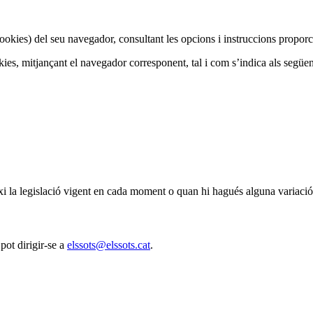
 cookies) del seu navegador, consultant les opcions i instruccions propo
ies, mitjançant el navegador corresponent, tal i com s’indica als següen
i la legislació vigent en cada moment o quan hi hagués alguna variació 
pot dirigir-se a
elssots@elssots.cat
.